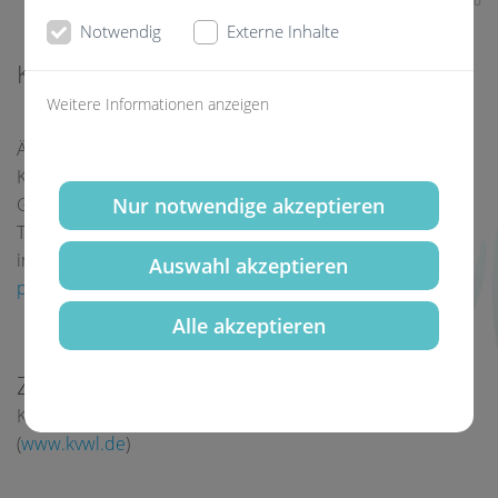
A.-Nr. 3030
Notwendig
Externe Inhalte
Kammerzugehörigkeit:
Weitere Informationen anzeigen
Ärztekammer Westfalen-Lippe
Körperschaft des öffentlichen Rechts
Nur notwendige akzeptieren
Gartenstraße 210-214 · 48147 Münster
Tel.: 0251 929-0 · Fax: 0251 929-2999
internet:
https://www.aekwl.de
· e-mail:
Auswahl akzeptieren
posteingang@aekwl.de
Alle akzeptieren
Zuständige Kassenärztliche Vereinigung:
Kassenärztliche Vereinigung Westfalen-Lippe
(
www.kvwl.de
)