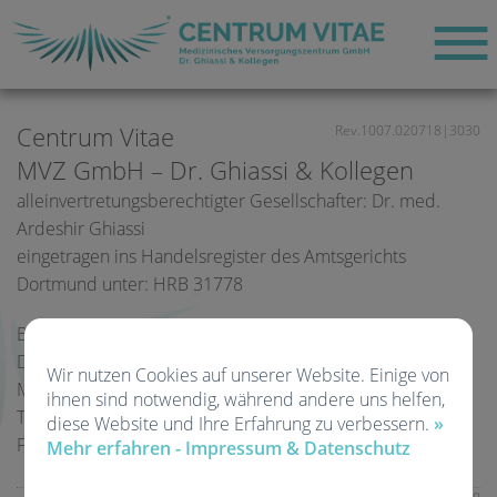
Centrum Vitae
Rev.1007.020718|3030
MVZ GmbH – Dr. Ghiassi & Kollegen
alleinvertretungsberechtigter Gesellschafter: Dr. med.
Ardeshir Ghiassi
eingetragen ins Handelsregister des Amtsgerichts
Dortmund unter: HRB 31778
Brackeler Hellweg 121
D-44309 Dortmund
Wir nutzen Cookies auf unserer Website. Einige von
Mail: mail@centrum-vitae.de
ihnen sind notwendig, während andere uns helfen,
Tel.: (0231) 59 07 56
diese Website und Ihre Erfahrung zu verbessern.
»
Fax.: (0231) 51 59 25
Mehr erfahren - Impressum & Datenschutz