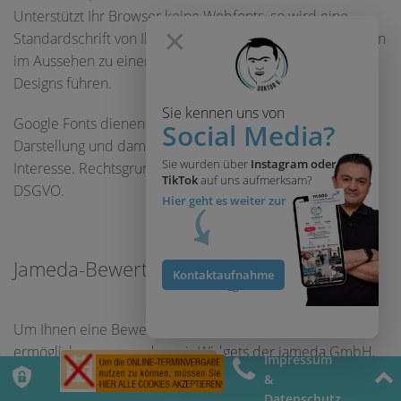
Unterstützt Ihr Browser keine Webfonts, so wird eine
×
Standardschrift von Ihrem Computer verwendet; dies kann
im Aussehen zu einem ungewünschten Verhalten des
Designs führen.
Sie kennen uns von
Google Fonts dienen der besseren und einheitlichen
Social Media?
Darstellung und damit zugleich unserem berechtigten
Sie wurden über
Instagram oder
Interesse. Rechtsgrundlage ist Art. 6 Abs. 1 lit. b und f
TikTok
auf uns aufmerksam?
DSGVO.
Hier geht es weiter zur
Jameda-Bewertung
Kontaktaufnahme
@herrdoktor_g
Um Ihnen eine Bewertung unserer Leistung zu
ermöglichen, verwenden wir Widgets der jameda GmbH,
Impressum
St. Cajetan-Straße 41, 81669 München. Ein Widget zeigt in
&
einem kleinen Bereich des Browsers dynamische
Datenschutz